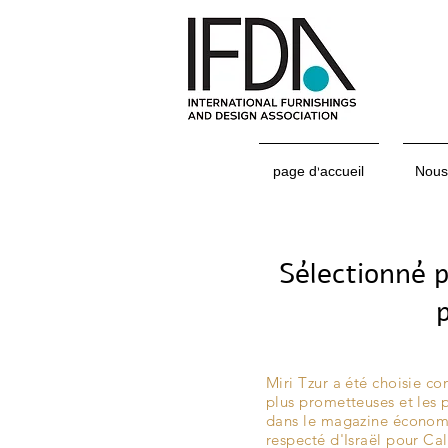
page d'accueil
Nous
Sélectionné pa
Miri Tzur a été choisie c
plus prometteuses et les p
dans le magazine économi
respecté d'Israël pour Cal