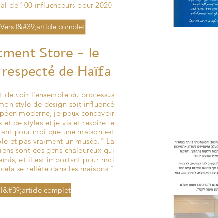
al de 100 influenceurs pour 2020
Vers l&#39;article complet
tment Store - le
s respecté de Haïfa
 de voir l'ensemble du processus
on style de design soit influencé
ropéen moderne, je peux concevoir
et de styles et je vis et respire le
rtant pour moi que une maison est
ble et pas vraiment un musée." La
éliens sont des gens chaleureux qui
amis, et il est important pour moi
cela se reflète dans les maisons."
 l&#39;article complet