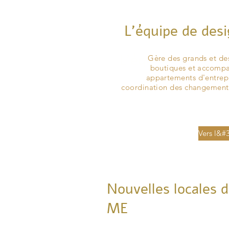
L'équipe de desi
L'équipe de conc
Gère des grands et des
boutiques et accompag
Se
appartements d'entrepr
coordination des changements
Vers l&#
Nouvelles locales
ME