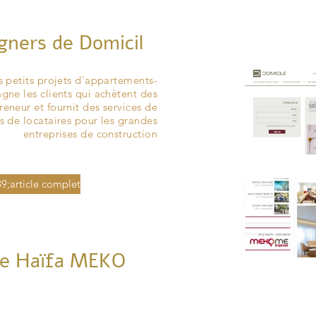
gners de Domicil
eption de Cuisines
 petits projets d'appartements-
ne les clients qui achètent des
mgal
eneur et fournit des services de
 de locataires pour les grandes
entreprises de construction
39;article complet
 de Haïfa MEKO