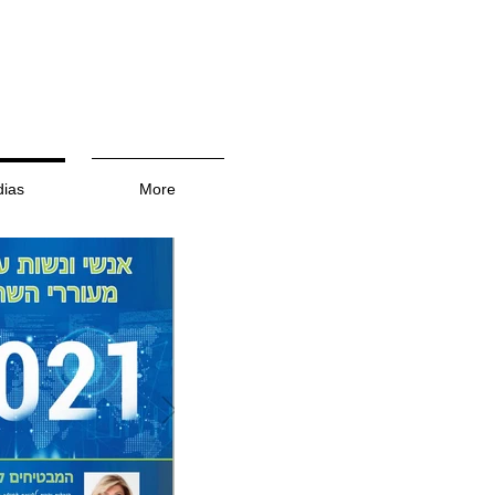
ias
More