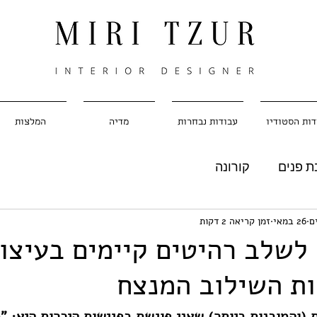
דות הסטודיו
עבודות נבחרות
מדיה
המלצות
 פנים
קורונה
ם
26 במאי
זמן קריאה 2 דקות
לשלב רהיטים קיימים בעיצו
ות השילוב המנצח
(והמובנות ביותר) שאני פוגשת בפגישות היכרות היא: "מי