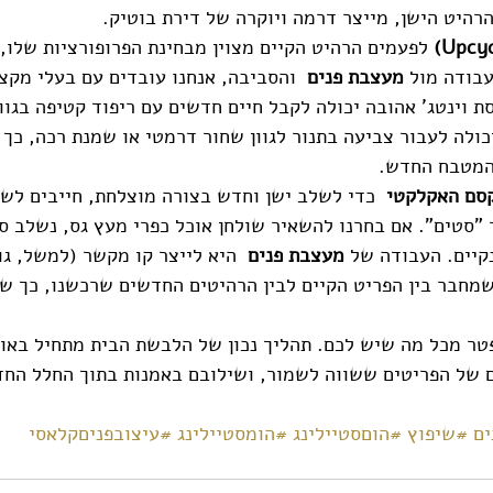
הרהיט הישן, מייצר דרמה ויוקרה של דירת בוטיק.
לפעמים הרהיט הקיים מצוין מבחינת הפרופורציות שלו, 
בודה מול 
מעצבת פנים 
 והסביבה, אנחנו עובדים עם בעלי מקצו
 וינטג' אהובה יכולה לקבל חיים חדשים עם ריפוד קטיפה בגוון 
כולה לעבור צביעה בתנור לגוון שחור דרמטי או שמנת רכה, כך
המטבח החדש.
 כדי לשלב ישן וחדש בצורה מוצלחת, חייבים לשמו
 "סטים". אם בחרנו להשאיר שולחן אוכל כפרי מעץ גס, נשלב סב
נקיים. העבודה של 
מעצבת פנים 
 היא לייצר קו מקשר (למשל, גוו
מחבר בין הפריט הקיים לבין הרהיטים החדשים שרכשנו, כך שה
טר מכל מה שיש לכם. תהליך נכון של הלבשת הבית מתחיל באוצ
ים
#שיפוץ
#הוםסטיילינג
#הומסטיילינג
#עיצובפניםקלאסי