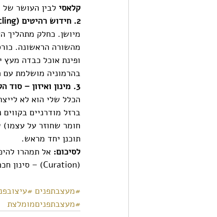
קלאסי
 לבין העושר של 
2. חידוש רהיטים (Upcycling) 
מיושן. כחלק מתהליך הע
מהשורה הראשונה. כורסת
ופינת אוכל כבדה מעץ י
בהרמוניה מושלמת עם 
3. מינון ואיזון – סוד הקסם האקלקטי 
הכלל שלי הוא לא לייצר
ברזל מודרניים בקווים 
חומר שחוזר על עצמו) ש
תוכנן יחד מראש.
לסיכום:
 אל תמהרו להיפ
(Curation) – סינון חכם של הפריטים ששווה לשמור, ושילובם באמנות בתוך החלל החדש שלכם.
#מעצבתפנים
#עיצובפנ
#מעצבתפניםמומלצת