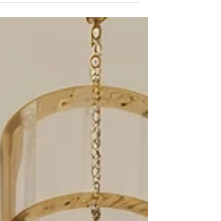
התחושות, ההרגלים ואפילו על ההחלטות שלנו. כא
נכנסים לתמונה תכנון נכון של הבית ועבודה
מקצועית של מעצבת פנים, אשר יודעת להפוך חלל
רגיל לסביבה התומכת בצמיחה, בהשראה ובתחוש
שפע. עבורי, עיצוב פנים אינו מסתכם בבחירת
רהיטים, צבעים או חומרים. עיצוב פנים איכותי
מתחיל בהבנת האנשים שחיים בבית, בצרכים שלה
ובאופן שבו החלל יכול לתמוך בחיים שהם מבקשי
ליצור. הק